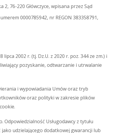
ka 2, 76-220 Główczyce, wpisana przez Sąd
d numerem 0000785942, nr REGON 383358791,
ca 2002 r. (tj. Dz.U. z 2020 r. poz. 344 ze zm.) i
iwiający pozyskanie, odtwarzanie i utrwalanie
wierania i wypowiadania Umów oraz tryb
tkowników oraz polityki w zakresie plików
cookie.
o. Odpowiedzialność Usługodawcy z tytułu
 jako udzielającego dodatkowej gwarancji lub