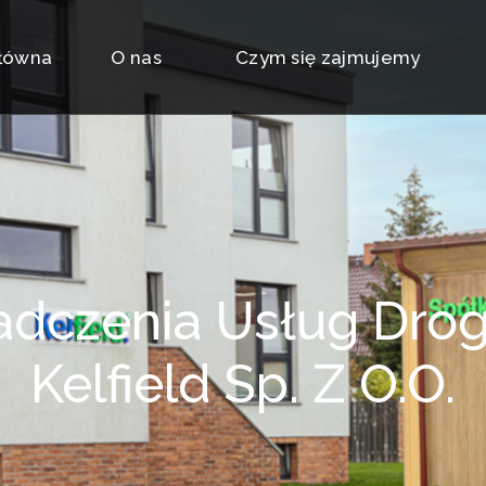
główna
O nas
Czym się zajmujemy
dczenia Usług Drog
Kelfield Sp. Z O.o.