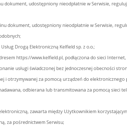
nu dokument, udostępniony nieodpłatnie w Serwisie, regul
inu dokument, udostępniony nieodpłatnie w Serwisie, regul
podobnych;
sług Drogą Elektroniczną Kelfield sp. z o.o.;
resem https://www.kelfield.pl, podłączona do sieci Internet
konanie usługi świadczonej bez jednoczesnej obecności stro
ej i otrzymywanej za pomocą urządzeń do elektronicznego p
 nadawana, odbierana lub transmitowana za pomocą sieci te
ektroniczną, zawarta między Użytkownikiem korzystającym
zną, za pośrednictwem Serwisu;