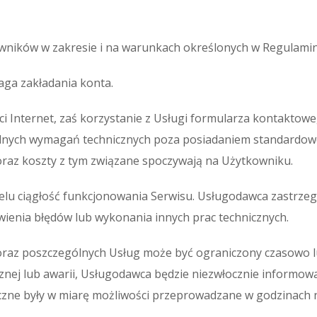
owników w zakresie i na warunkach określonych w Regulamin
aga zakładania konta.
i Internet, zaś korzystanie z Usługi formularza kontaktowe
ególnych wymagań technicznych poza posiadaniem standardo
raz koszty z tym związane spoczywają na Użytkowniku.
celu ciągłość funkcjonowania Serwisu. Usługodawca zastrze
awienia błędów lub wykonania innych prac technicznych.
 oraz poszczególnych Usług może być ograniczony czasowo 
icznej lub awarii, Usługodawca będzie niezwłocznie informo
zne były w miarę możliwości przeprowadzane w godzinach no